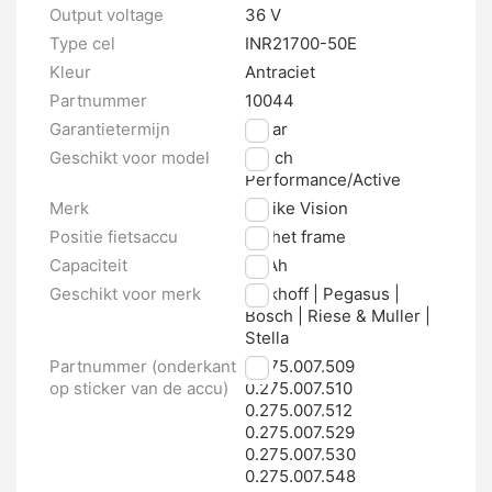
Output voltage
36 V
Type cel
INR21700-50E
Kleur
Antraciet
Partnummer
10044
Garantietermijn
2 jaar
Geschikt voor model
Bosch
Performance/Active
Merk
E-bike Vision
Positie fietsaccu
Op het frame
Capaciteit
10 Ah
Geschikt voor merk
Kalkhoff | Pegasus |
Bosch | Riese & Muller |
Stella
Partnummer (onderkant
0.275.007.509
op sticker van de accu)
0.275.007.510
0.275.007.512
0.275.007.529
0.275.007.530
0.275.007.548