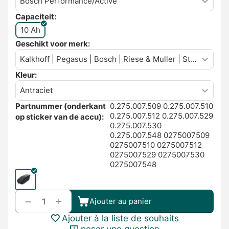
Capaciteit:
10 Ah
Geschikt voor merk:
Kleur:
Partnummer (onderkant
0.275.007.509 0.275.007.510
0.275.007.512 0.275.007.529
op sticker van de accu):
0.275.007.530
0.275.007.548 0275007509
0275007510 0275007512
0275007529 0275007530
0275007548
+
−
Ajouter au panier
Ajouter à la liste de souhaits
poser une question