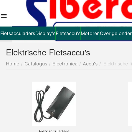
Fietsacculaders
Display's
Fietsaccu's
Motoren
Overige onder
Elektrische Fietsaccu's
Home
/
Catalogus
/
Electronica
/
Accu's
/
Elektrische f
Fietsacculaders