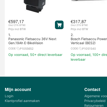
€
597,17
€
317,87
(Incl 21% BTW)
(Incl 21% BTW)
Prijs incl BTW
Prijs incl BTW
1.
2.
Panasonic Fietsaccu 36V Next
Bosch Fietsaccu Powe
Gen.19Ah E-BikeVision
Verticaal (BES2)
P1055652
P1051540
CODE:
CODE:
Op voorraad, 50+ direct leverbaar
Op voorraad, 100+ dir
leverbaar
Mijn account
Contact
Login
Algemene voo
Klantprofiel aanmaken
Privacybeleid
Retourneren