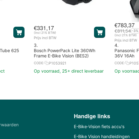
€
783,37
€
331,17
€
811,54
-3%
(Incl 21% BTW)
(Incl 21% BTW)
Prijs incl BTW
Prijs incl BTW
3.
4.
rTube 625
Bosch PowerPack Lite 360Wh
Panasonic 
Frame E-Bike Vision (BES2)
36V 16Ah
P1053921
P105
CODE:
CODE:
ect
Op voorraad, 25+ direct leverbaar
Op voorraad
Handige links
rwaarden
E-Bike-Vision fiets accu's
E-Bike Vision handleidingen