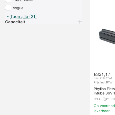
Vogue
Yamaha
Toon alle (21)
Capaciteit
€
331,17
(Incl 21% BTW)
Prijs incl BTW
Phylion Fie
Intube 36V 
P106
CODE:
Op voorraad,
leverbaar