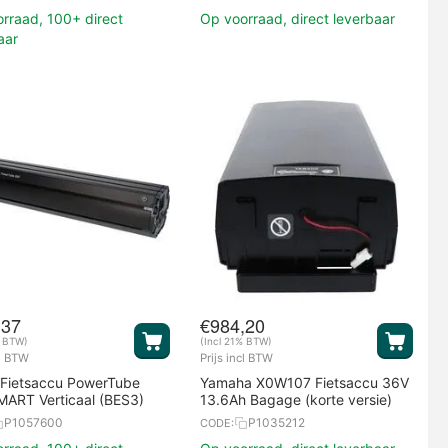
rraad, 100+ direct
Op voorraad, direct leverbaar
aar
,37
€
984,20
% BTW)
(Incl 21% BTW)
cl BTW
Prijs incl BTW
 Fietsaccu PowerTube
Yamaha X0W107 Fietsaccu 36V
ART Verticaal (BES3)
13.6Ah Bagage (korte versie)
P1057600
P1035212
CODE: