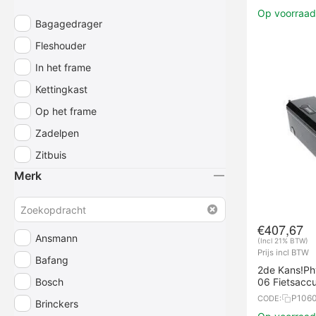
Op voorraad,
Bagagedrager
Fleshouder
In het frame
Kettingkast
Op het frame
Zadelpen
Zitbuis
Merk
€
407,67
Ansmann
(Incl 21% BTW)
Prijs incl BTW
Bafang
2de Kans!Ph
Bosch
06 Fietsacc
P106
CODE:
Brinckers