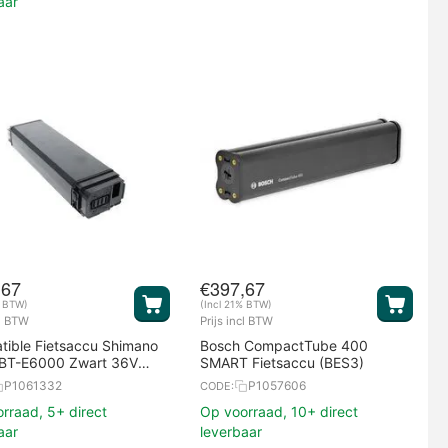
aar
,67
€
397,67
% BTW)
(Incl 21% BTW)
cl BTW
Prijs incl BTW
ible Fietsaccu Shimano
Bosch CompactTube 400
 BT-E6000 Zwart 36V
SMART Fietsaccu (BES3)
h
P1061332
P1057606
CODE:
rraad, 5+ direct
Op voorraad, 10+ direct
aar
leverbaar