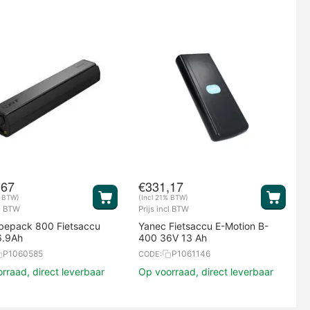
,67
€
331,17
% BTW)
(Incl 21% BTW)
cl BTW
Prijs incl BTW
bepack 800 Fietsaccu
Yanec Fietsaccu E-Motion B-
6.9Ah
400 36V 13 Ah
P1060585
P1061146
CODE:
rraad, direct leverbaar
Op voorraad, direct leverbaar