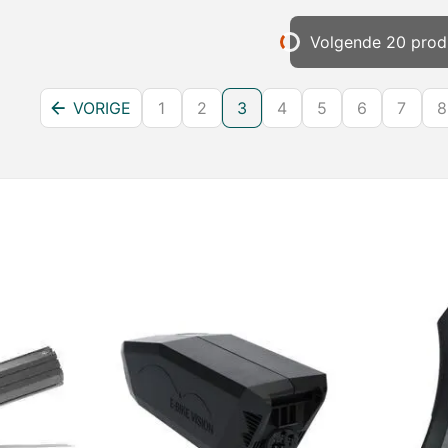
Volgende 20 prod
VORIGE
1
2
3
4
5
6
7
8