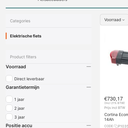
Voorraad
Сategories
Elektrische fiets
Product filters
Voorraad
Overige onderdelen
Direct leverbaar
Garantietermijn
€
730,17
1 jaar
(Incl 21% BTW)
2 jaar
Prijs incl BTW
Cortina Eco
3 jaar
14Ah
Positie accu
P103
CODE: