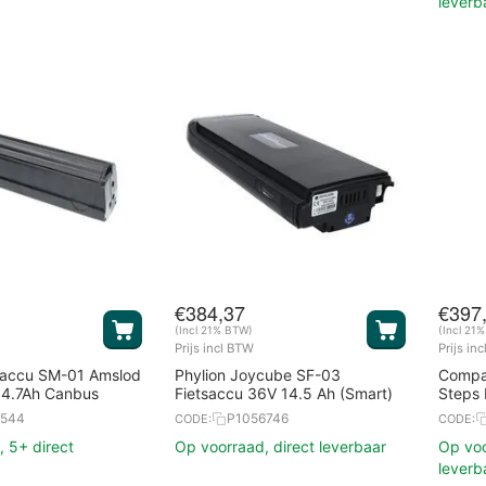
leverb
€
384,37
€
397
(Incl 21% BTW)
(Incl 21
Prijs incl BTW
Prijs in
tsaccu SM-01 Amslod
Phylion Joycube SF-03
Compat
14.7Ah Canbus
Fietsaccu 36V 14.5 Ah (Smart)
Steps
13,5A
1544
P1056746
CODE:
CODE:
 5+ direct
Op voorraad, direct leverbaar
Op voo
leverb