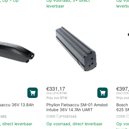
, Op = Op
Op voorraad, 5+ direct
Op voo
leverbaar
leverb
€
331,17
€
397
(Incl 21% BTW)
(Incl 21
Prijs incl BTW
Prijs in
saccu 36V 13.8Ah
Phylion Fietsaccu SM-01 Amslod
Bosch
Intube 36V 14.7Ah UART
625 SM
0985
P1061545
CODE:
CODE:
 direct leverbaar
Op voorraad, direct leverbaar
Op voo