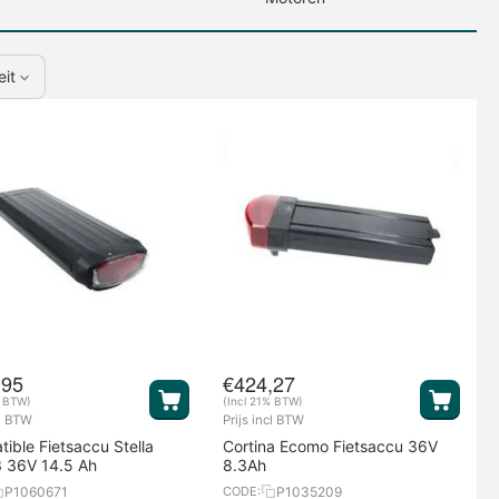
eit
,95
€
424,27
% BTW)
(Incl 21% BTW)
cl BTW
Prijs incl BTW
ible Fietsaccu Stella
Cortina Ecomo Fietsaccu 36V
 36V 14.5 Ah
8.3Ah
P1060671
P1035209
CODE: