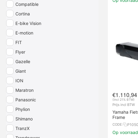
Op voorraad
Compatible
Cortina
E-bike Vision
E-motion
FIT
Flyer
Gazelle
Giant
ION
Maratron
€
1.110,94
Panasonic
(Incl 21% BTW)
Prijs incl BTW
Phylion
Yamaha Fiet
Frame
Shimano
P105
CODE:
TranzX
Op voorraad,
Trendpower