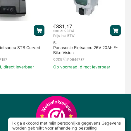
€
331,17
(Incl 21% BTW)
Prijs incl BTW
5.
Fietsaccu STB Curved
Panasonic Fietsaccu 26V 20Ah E-
Bike Vision
7157
P0946787
CODE:
, direct leverbaar
Op voorraad, direct leverbaar
Ik ga akkoord met mijn persoonlijke gegevens Gegevens
worden gebruikt voor afhandeling bestelling