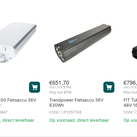
€
651,70
€
796
(Incl 21% BTW)
(Incl 21
Prijs incl BTW
Prijs in
500 Fietsaccu 36V
Trendpower Fietsaccu 36V
FIT Tu
r
630Wh
48V 1
6847
P1057748
CODE:
CODE:
 direct leverbaar
Op voorraad, direct leverbaar
Op voo