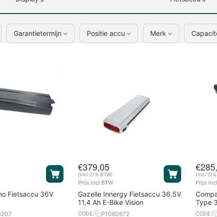
Garantietermijn
Positie accu
Merk
Capacit
€
379,05
€
285
(Incl 21% BTW)
(Incl 21
Prijs incl BTW
Prijs in
mo Fietsaccu 36V
Gazelle Innergy Fietsaccu 36.5V
Compat
11,4 Ah E-Bike Vision
Type 3
5207
P1060672
CODE:
CODE: