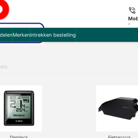
Mob
delen
Merken
Intrekken bestelling
iets
Display's
Fietsaccu's