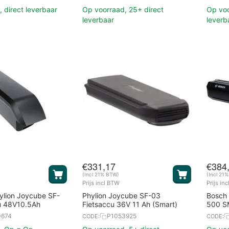
 direct leverbaar
Op voorraad, 25+ direct
Op voo
leverbaar
leverb
€
331,17
€
384
(Incl 21% BTW)
(Incl 21
Prijs incl BTW
Prijs in
ylion Joycube SF-
Phylion Joycube SF-03
Bosch
u 48V10.5Ah
Fietsaccu 36V 11 Ah (Smart)
500 SM
0674
P1053925
CODE:
CODE: