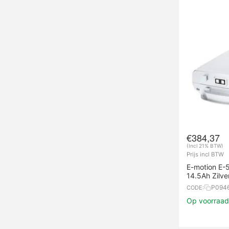
€
384,37
(Incl 21% BTW)
Prijs incl BTW
E-motion E-
14.5Ah Zilve
P094
CODE:
Op voorraad,