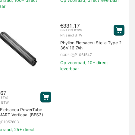
rraad, 100+ direct
Op voorraad, direct leverbaar
aar
€
331,17
(Incl 21% BTW)
Prijs incl BTW
Phylion Fietsaccu Stella Type 2
36V 16.7Ah
P1061547
CODE:
Op voorraad, 10+ direct
leverbaar
,67
% BTW)
cl BTW
 Fietsaccu PowerTube
ART Verticaal (BES3)
P1057603
rraad, 25+ direct