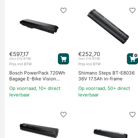
Fietsaccu's
€
597,17
€
252,70
(Incl 21% BTW)
(Incl 21% BTW)
Prijs incl BTW
Prijs incl BTW
Bosch PowerPack 720Wh
Shimano Steps BT-E8036
Bagage E-Bike Vision
36V 17.5Ah in-frame
(BES2)
Motoren
Op voorraad, 10+ direct
Op voorraad, 50+ direct
leverbaar
leverbaar