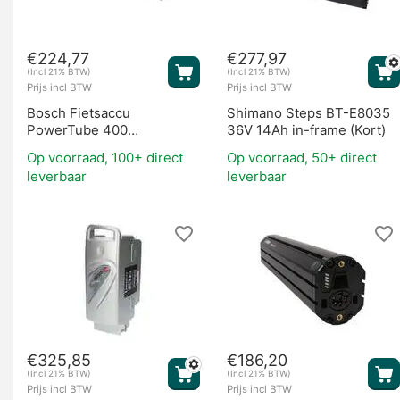
€
224,77
€
277,97
Overige onderdelen
(Incl 21% BTW)
(Incl 21% BTW)
Prijs incl BTW
Prijs incl BTW
Bosch Fietsaccu
Shimano Steps BT-E8035
PowerTube 400
36V 14Ah in-frame (Kort)
Horizontaal (BES2)
Op voorraad, 100+ direct
Op voorraad, 50+ direct
leverbaar
leverbaar
€
325,85
€
186,20
(Incl 21% BTW)
(Incl 21% BTW)
Prijs incl BTW
Prijs incl BTW