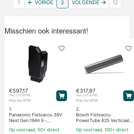
1
VORIGE
2
VOLGENDE
12
Misschien ook interessant!
€
597,17
€
317,87
(Incl 21% BTW)
(Incl 21% BTW)
Prijs incl BTW
Prijs incl BTW
1.
2.
Panasonic Fietsaccu 36V
Bosch Fietsaccu
Next Gen.19Ah E-
PowerTube 625 Verticaal
BikeVision
(BES2)
Op voorraad, 50+ direct
Op voorraad, 100+ direct