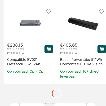
€
238,15
€
405,65
(Incl 21% BTW)
(Incl 21% BTW)
Prijs incl BTW
Prijs incl BTW
Compatible EV021
Bosch Powertube 511Wh
Fietsaccu 36V 12Ah
Horizontaal E-Bike Vision
(BES2)
Op voorraad, Op = Op
Op voorraad, 10+ direct
leverbaar