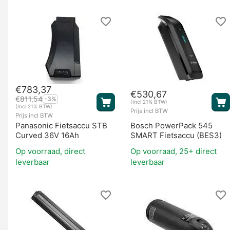
€
783,37
€
530,67
€
811,54
-3%
(Incl 21% BTW)
(Incl 21% BTW)
Prijs incl BTW
Prijs incl BTW
Panasonic Fietsaccu STB
Bosch PowerPack 545
Curved 36V 16Ah
SMART Fietsaccu (BES3)
Op voorraad, direct
Op voorraad, 25+ direct
leverbaar
leverbaar