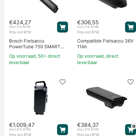
€
424,27
€
306,55
(Incl 21% BTW)
(Incl 21% BTW)
Prijs incl BTW
Prijs incl BTW
Bosch Fietsaccu
Compatible Fietsaccu 36V
PowerTube 750 SMART
11Ah
Verticaal (BES3)
Op voorraad, 50+ direct
Op voorraad, direct
leverbaar
leverbaar
€
1.009,47
€
384,37
(Incl 21% BTW)
(Incl 21% BTW)
Prijs incl BTW
Prijs incl BTW