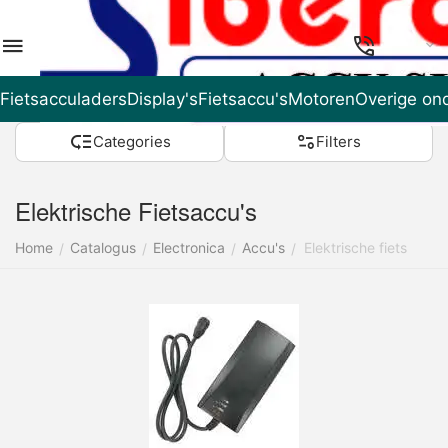
NL
Fietsacculaders
Display's
Fietsaccu's
Motoren
Overige on
Categories
Filters
Elektrische Fietsaccu's
Home
Catalogus
Electronica
Accu's
Elektrische fiets
/
/
/
/