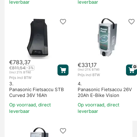
leverbaar
leverbaar
€
783,37
€
331,17
€
811,54
-3%
(Incl 21% BTW)
(Incl 21% BTW)
Prijs incl BTW
Prijs incl BTW
3.
4.
Panasonic Fietsaccu STB
Panasonic Fietsaccu 26V
Curved 36V 16Ah
20Ah E-Bike Vision
Op voorraad, direct
Op voorraad, direct
leverbaar
leverbaar