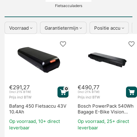
Fietsacculaders
Voorraad
Garantietermijn
Positie accu
Display's
€
291,27
€
490,77
(Incl 21% BTW)
(Incl 21% BTW)
Prijs incl BTW
Prijs incl BTW
Bafang 450 Fietsaccu 43V
Bosch PowerPack 540Wh
10.4Ah
Bagage E-Bike Vision
(BES2)
Op voorraad, 10+ direct
Op voorraad, 25+ direct
leverbaar
leverbaar