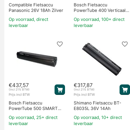
Compatible Fietsaccu
Bosch Fietsaccu
Panasonic 26V 18Ah Zilver
PowerTube 400 Verticaal
(BES2)
Op voorraad, direct
Op voorraad, 100+ direct
leverbaar
leverbaar
€
437,57
€
317,87
(Incl 21% BTW)
(Incl 21% BTW)
Prijs incl BTW
Prijs incl BTW
Bosch Fietsaccu
Shimano Fietsaccu BT-
PowerTube 500 SMART
E8035L 36V 14Ah
Horizontaal (BES3)
Op voorraad, 25+ direct
Op voorraad, 10+ direct
leverbaar
leverbaar