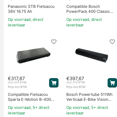
Panasonic STB Fietsaccu
Compatible Bosch
36V 16.75 Ah
PowerPack 400 Classic
Bagage
Op voorraad, direct
Op voorraad, direct
leverbaar
leverbaar
€
317,87
€
397,67
(Incl 21% BTW)
(Incl 21% BTW)
Prijs incl BTW
Prijs incl BTW
Compatible Fietsaccu
Bosch Powertube 511Wh
Sparta E-Motion B-400
Verticaal E-Bike Vision
36V 12.8 Ah
(BES2)
Op voorraad, 5+ direct
Op voorraad, 5+ direct
leverbaar
leverbaar