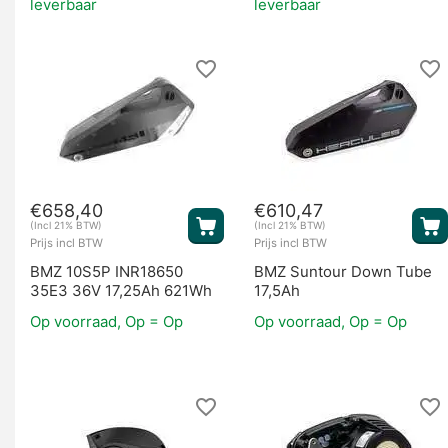
leverbaar
leverbaar
Fietsaccu's
€
658,40
€
610,47
(Incl 21% BTW)
(Incl 21% BTW)
Prijs incl BTW
Prijs incl BTW
BMZ 10S5P INR18650
BMZ Suntour Down Tube
35E3 36V 17,25Ah 621Wh
17,5Ah
Motoren
Op voorraad, Op = Op
Op voorraad, Op = Op