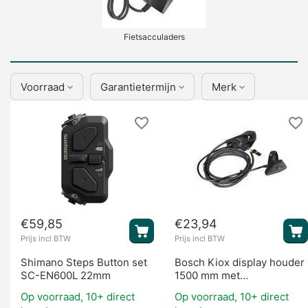
Fietsacculaders
Voorraad
Garantietermijn
Merk
Display's
€
59,85
€
23,94
Prijs incl BTW
Prijs incl BTW
Shimano Steps Button set
Bosch Kiox display houder
SC-EN600L 22mm
1500 mm met
stuurbediening (BES2)
Op voorraad, 10+ direct
Op voorraad, 10+ direct