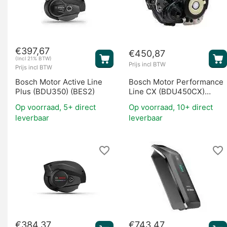
€
397,67
€
450,87
Overige onderdelen
(Incl 21% BTW)
Prijs incl BTW
Prijs incl BTW
Bosch Motor Active Line
Bosch Motor Performance
Plus (BDU350) (BES2)
Line CX (BDU450CX)
(BES2)
Op voorraad, 5+ direct
Op voorraad, 10+ direct
leverbaar
leverbaar
€
384,37
€
743,47