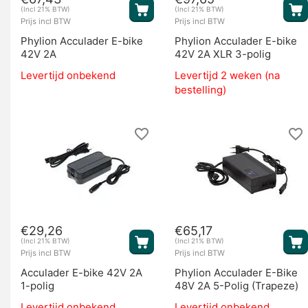
(Incl 21% BTW)
(Incl 21% BTW)
Prijs incl BTW
Prijs incl BTW
Phylion Acculader E-bike
Phylion Acculader E-bike
42V 2A
42V 2A XLR 3-polig
Levertijd onbekend
Levertijd 2 weken (na
bestelling)
€
29,26
€
65,17
(Incl 21% BTW)
(Incl 21% BTW)
Prijs incl BTW
Prijs incl BTW
Acculader E-bike 42V 2A
Phylion Acculader E-Bike
1-polig
48V 2A 5-Polig (Trapeze)
Levertijd onbekend
Levertijd onbekend