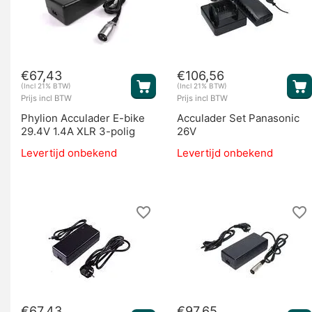
€
67,43
€
106,56
(Incl 21% BTW)
(Incl 21% BTW)
Prijs incl BTW
Prijs incl BTW
Phylion Acculader E-bike
Acculader Set Panasonic
29.4V 1.4A XLR 3-polig
26V
Levertijd onbekend
Levertijd onbekend
€
67,43
€
97,65