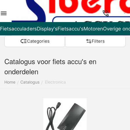
NL
Fietsacculaders
Display's
Fietsaccu's
Motoren
Overige on
Categories
Filters
Catalogus voor fiets accu's en
onderdelen
Home
Catalogus
Electronica
/
/