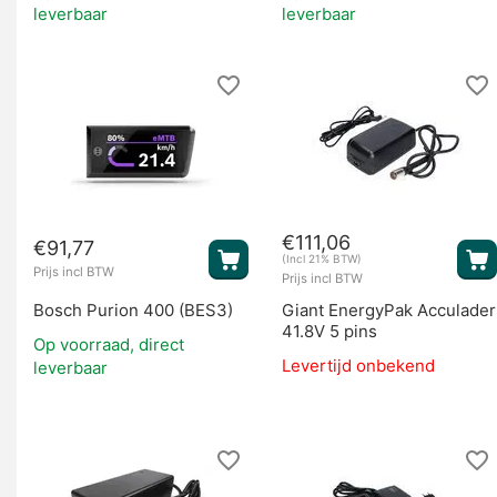
leverbaar
leverbaar
€
111,06
€
91,77
(Incl 21% BTW)
Prijs incl BTW
Prijs incl BTW
Bosch Purion 400 (BES3)
Giant EnergyPak Acculader
41.8V 5 pins
Op voorraad, direct
Levertijd onbekend
leverbaar