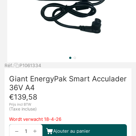
Réf.:
P1061334
Giant EnergyPak Smart Acculader
36V A4
€
139,58
Prijs incl BTW
(Taxe incluse)
Wordt verwacht 18-4-26
+
−
Ajouter au panier