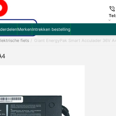
Tel
derdelen
Merken
Intrekken bestelling
lektrische fiets
/
Giant EnergyPak Smart Acculader 36V A
A4