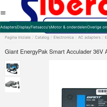
Adapters
Display
Fietsaccu's
Motor & onderdelen
Overige on
Pagina Iniziale
/
Catalog
/
Electronica
/
AC adapters
/
E
Giant EnergyPak Smart Acculader 36V 