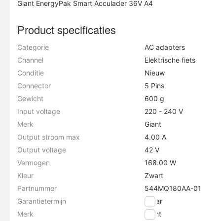
Giant EnergyPak Smart Acculader 36V A4
Product specificaties
Categorie
AC adapters
Channel
Elektrische fiets
Conditie
Nieuw
Connector
5 Pins
Gewicht
600 g
Input voltage
220 - 240 V
Merk
Giant
Output stroom max
4.00 A
Output voltage
42 V
Vermogen
168.00 W
Kleur
Zwart
Partnummer
544MQ180AA-01
Garantietermijn
2 jaar
Merk
Giant