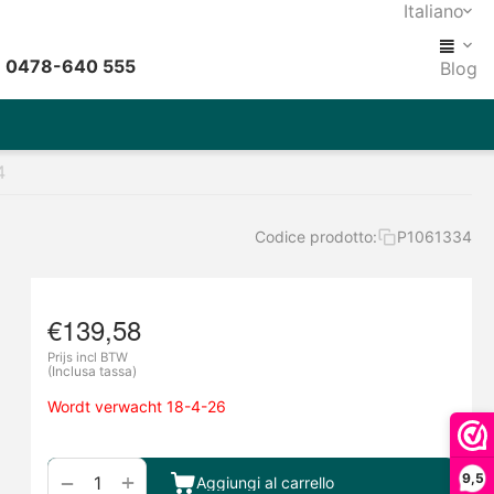
Italiano
: 0478-640 555
Blog
4
Codice prodotto:
P1061334
€
139,58
Prijs incl BTW
(Inclusa tassa)
Wordt verwacht 18-4-26
+
−
9,5
Aggiungi al carrello