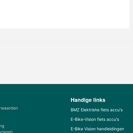
Handige links
rwaarden
BMZ Elektrishe fiets accu's
E-Bike-Vision fiets accu's
ing
E-Bike Vision handleidingen
 vragen