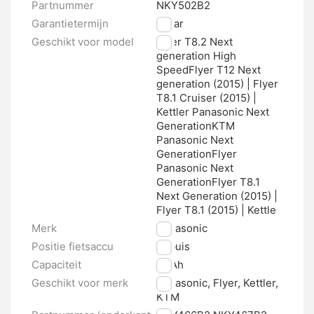
Partnummer
NKY502B2
Garantietermijn
2 jaar
Geschikt voor model
Flyer T8.2 Next
generation High
SpeedFlyer T12 Next
generation (2015) | Flyer
T8.1 Cruiser (2015) |
Kettler Panasonic Next
GenerationKTM
Panasonic Next
GenerationFlyer
Panasonic Next
GenerationFlyer T8.1
Next Generation (2015) |
Flyer T8.1 (2015) | Kettle
Merk
Panasonic
Positie fietsaccu
Zitbuis
Capaciteit
12 Ah
Geschikt voor merk
Panasonic, Flyer, Kettler,
KTM