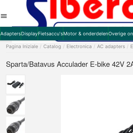
Adapters
Display
Fietsaccu's
Motor & onderdelen
Overige on
Pagina Iniziale
/
Catalog
/
Electronica
/
AC adapters
/
E
Sparta/Batavus Acculader E-bike 42V 2