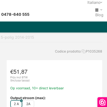
Italiano
: 0478-640 555
Blog
 5-polig 2014-2015
Codice prodotto:
P1035268
€
51,87
Prijs incl BTW
(Inclusa tassa)
Op voorraad, 10+ direct leverbaar
Output stroom (max):
2 A
2A