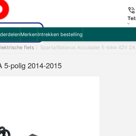
Tel
derdelen
Merken
Intrekken bestelling
lektrische fiets
/
Sparta/Batavus Acculader E-bike 42V 2A
A 5-polig 2014-2015