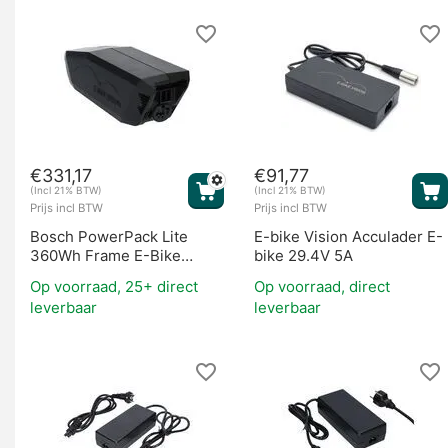
Fietsaccu's
€
331,17
€
91,77
(Incl 21% BTW)
(Incl 21% BTW)
Prijs incl BTW
Prijs incl BTW
Bosch PowerPack Lite
E-bike Vision Acculader E-
360Wh Frame E-Bike
bike 29.4V 5A
Vision (BES2)
Motoren
Op voorraad, 25+ direct
Op voorraad, direct
leverbaar
leverbaar