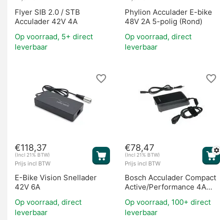
Flyer SIB 2.0 / STB
Phylion Acculader E-bike
Acculader 42V 4A
48V 2A 5-polig (Rond)
Op voorraad, 5+ direct
Op voorraad, direct
leverbaar
leverbaar
€
118,37
€
78,47
(Incl 21% BTW)
(Incl 21% BTW)
Prijs incl BTW
Prijs incl BTW
E-Bike Vision Snellader
Bosch Acculader Compact
42V 6A
Active/Performance 4A
(BES2)
Op voorraad, direct
Op voorraad, 100+ direct
leverbaar
leverbaar