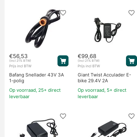
€
56,53
€
99,68
(Incl 21% BTW)
(Incl 21% BTW)
Prijs incl BTW
Prijs incl BTW
Bafang Snellader 43V 3A
Giant Twist Acculader E-
1-polig
bike 29.4V 2A
Op voorraad, 25+ direct
Op voorraad, 5+ direct
leverbaar
leverbaar