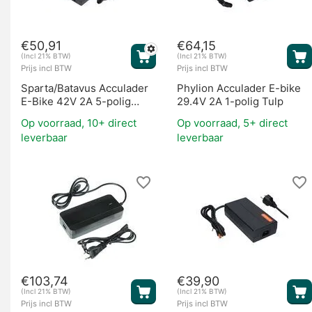
€
50,91
€
64,15
Overige onderdelen
(Incl 21% BTW)
(Incl 21% BTW)
Prijs incl BTW
Prijs incl BTW
Sparta/Batavus Acculader
Phylion Acculader E-bike
E-Bike 42V 2A 5-polig
29.4V 2A 1-polig Tulp
2012-2013
Op voorraad, 10+ direct
Op voorraad, 5+ direct
leverbaar
leverbaar
€
103,74
€
39,90
(Incl 21% BTW)
(Incl 21% BTW)
Prijs incl BTW
Prijs incl BTW