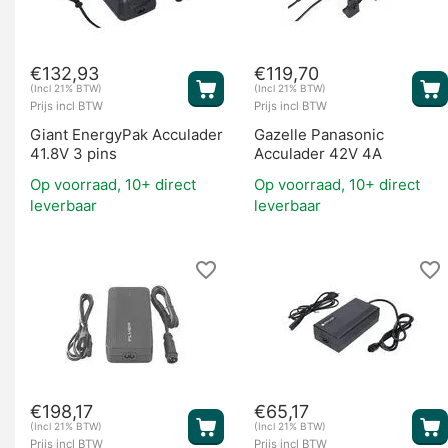
€
132,93
€
119,70
(Incl 21% BTW)
(Incl 21% BTW)
Prijs incl BTW
Prijs incl BTW
Giant EnergyPak Acculader
Gazelle Panasonic
41.8V 3 pins
Acculader 42V 4A
Op voorraad, 10+ direct
Op voorraad, 10+ direct
leverbaar
leverbaar
€
198,17
€
65,17
(Incl 21% BTW)
(Incl 21% BTW)
Prijs incl BTW
Prijs incl BTW