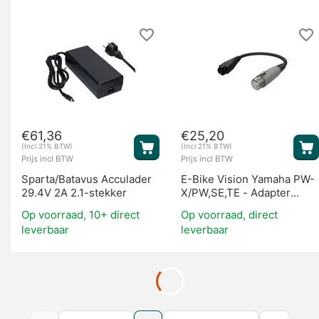
€
61,36
€
25,20
(Incl 21% BTW)
(Incl 21% BTW)
Prijs incl BTW
Prijs incl BTW
Sparta/Batavus Acculader
E-Bike Vision Yamaha PW-
29.4V 2A 2.1-stekker
X/PW,SE,TE - Adapter
Kabel
Op voorraad, 10+ direct
Op voorraad, direct
leverbaar
leverbaar