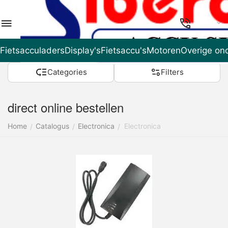
NL
Fietsacculaders
Display's
Fietsaccu's
Motoren
Overige on
Categories
Filters
direct online bestellen
Home
Catalogus
Electronica
Electronica
/
/
/