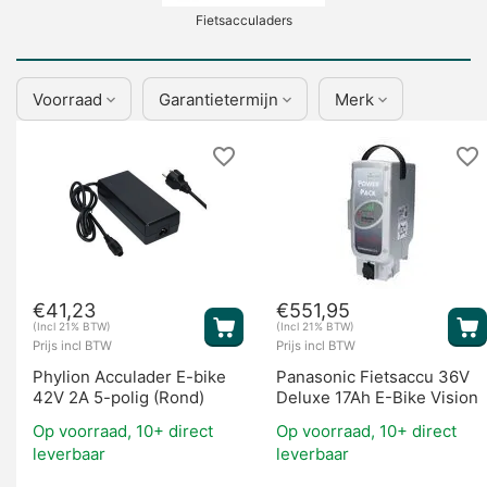
Fietsacculaders
Voorraad
Garantietermijn
Merk
Display's
€
41,23
€
551,95
(Incl 21% BTW)
(Incl 21% BTW)
Prijs incl BTW
Prijs incl BTW
Phylion Acculader E-bike
Panasonic Fietsaccu 36V
42V 2A 5-polig (Rond)
Deluxe 17Ah E-Bike Vision
Op voorraad, 10+ direct
Op voorraad, 10+ direct
leverbaar
leverbaar