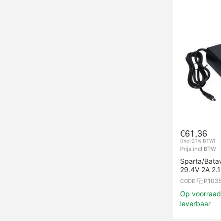
€
61,36
(Incl 21% BTW)
Prijs incl BTW
Sparta/Bata
29.4V 2A 2.1
P103
CODE:
Op voorraad,
leverbaar