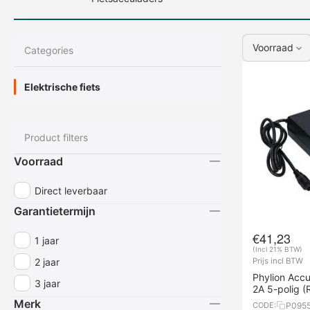
Voorraad
Сategories
Elektrische fiets
Product filters
Voorraad
Overige onderdelen
Direct leverbaar
Garantietermijn
€
41,23
1 jaar
(Incl 21% BTW)
2 jaar
Prijs incl BTW
Phylion Accu
3 jaar
2A 5-polig (
Merk
P095
CODE: