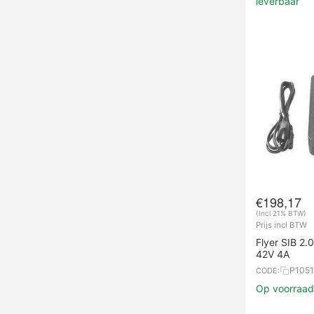
leverbaar
€
198,17
(Incl 21% BTW)
Prijs incl BTW
Flyer SIB 2.
42V 4A
P1051
CODE:
Op voorraad,