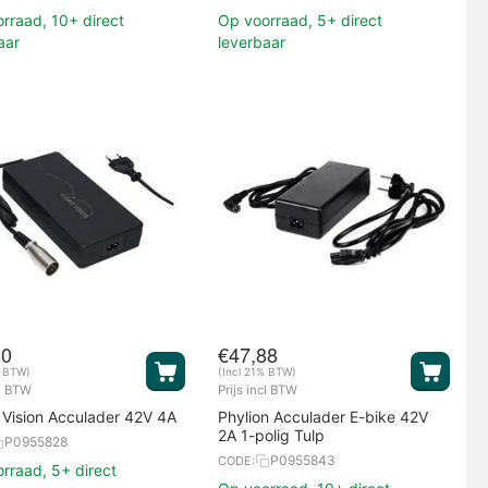
rraad, 10+ direct
Op voorraad, 5+ direct
aar
leverbaar
80
€
47,88
% BTW)
(Incl 21% BTW)
cl BTW
Prijs incl BTW
 Vision Acculader 42V 4A
Phylion Acculader E-bike 42V
2A 1-polig Tulp
P0955828
P0955843
CODE:
rraad, 5+ direct