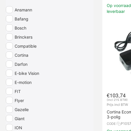
Op voorraad,
Ansmann
leverbaar
Bafang
Bosch
Brinckers
Compatible
Cortina
Darfon
E-bike Vision
E-motion
FIT
€
103,74
Flyer
(Incl 21% BTW)
Prijs incl BTW
Gazelle
Cortina Eco
3-polig
Giant
P105
CODE:
ION