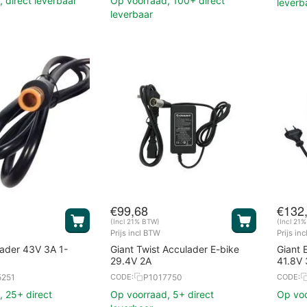
 direct leverbaar
Op voorraad, 100+ direct
leverb
leverbaar
€
99,68
€
132
(Incl 21% BTW)
(Incl 21
Prijs incl BTW
Prijs in
lader 43V 3A 1-
Giant Twist Acculader E-bike
Giant 
29.4V 2A
41.8V 
5251
P1017750
CODE:
CODE:
 25+ direct
Op voorraad, 5+ direct
Op voo