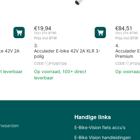
€
19,94
€
84,51
(Incl 21% BTW)
(Incl 21% BTW)
Prijs incl BTW
Prijs incl BTW
3.
4.
ke 42V 2A
Acculader E-bike 42V 2A XLR 3-
Acculader 
polig
Premium
P1061106
P105
CODE:
CODE:
t leverbaar
Op voorraad, 100+ direct
Op voorraad
leverbaar
Handige links
rwaarden
E-Bike-Vision fiets accu's
E-Bike Vision handleidingen