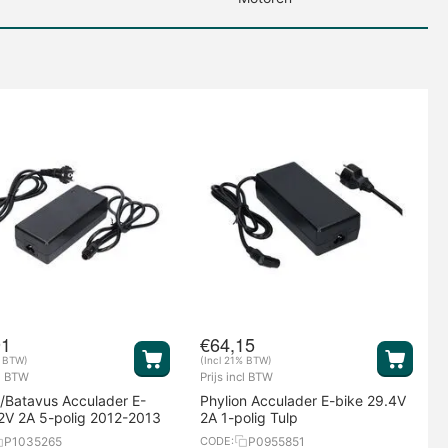
91
€
64,15
% BTW)
(Incl 21% BTW)
cl BTW
Prijs incl BTW
/Batavus Acculader E-
Phylion Acculader E-bike 29.4V
2V 2A 5-polig 2012-2013
2A 1-polig Tulp
P1035265
P0955851
CODE: