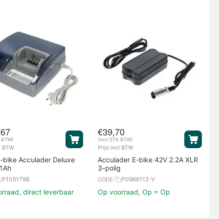
,67
€
39,70
% BTW)
(Incl 21% BTW)
cl BTW
Prijs incl BTW
E-bike Acculader Deluxe
Acculader E-bike 42V 2.2A XLR
.1Ah
3-polig
P1051798
P0966112-V
CODE:
rraad, direct leverbaar
Op voorraad, Op = Op