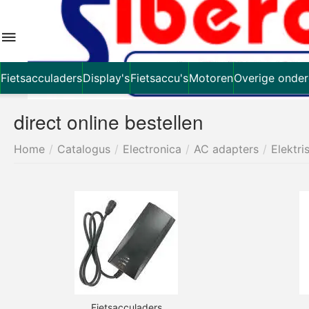
Fietsacculaders
Display's
Fietsaccu's
Motoren
Overige onder
direct online bestellen
Home
/
Catalogus
/
Electronica
/
AC adapters
/
Elektri
Fietsacculaders