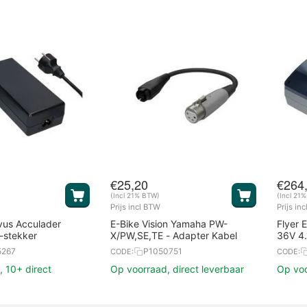
€
25,20
€
264
(Incl 21% BTW)
(Incl 21
Prijs incl BTW
Prijs in
vus Acculader
E-Bike Vision Yamaha PW-
Flyer 
-stekker
X/PW,SE,TE - Adapter Kabel
36V 4
5267
P1050751
CODE:
CODE:
 10+ direct
Op voorraad, direct leverbaar
Op voo