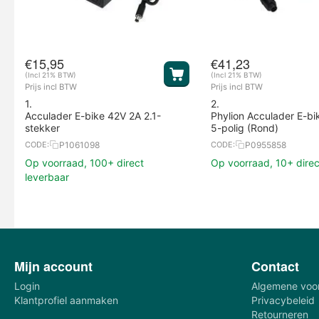
€
15,95
€
41,23
(Incl 21% BTW)
(Incl 21% BTW)
Prijs incl BTW
Prijs incl BTW
1.
2.
Acculader E-bike 42V 2A 2.1-
Phylion Acculader E-bi
stekker
5-polig (Rond)
P1061098
P0955858
CODE:
CODE:
Op voorraad, 100+ direct
Op voorraad, 10+ direc
leverbaar
Mijn account
Contact
Login
Algemene voo
Klantprofiel aanmaken
Privacybeleid
Retourneren