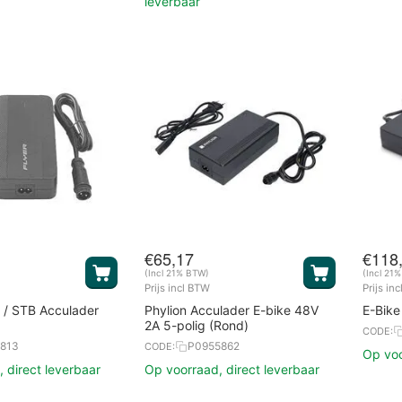
leverbaar
€
65,17
€
118
(Incl 21% BTW)
(Incl 21
Prijs incl BTW
Prijs in
0 / STB Acculader
Phylion Acculader E-bike 48V
E-Bike
2A 5-polig (Rond)
CODE:
813
P0955862
CODE:
Op voo
 direct leverbaar
Op voorraad, direct leverbaar