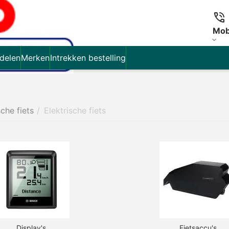
Mob
delen
Merken
Intrekken bestelling
sche fiets
/
Elektrische fiets
Display's
Fietsaccu's