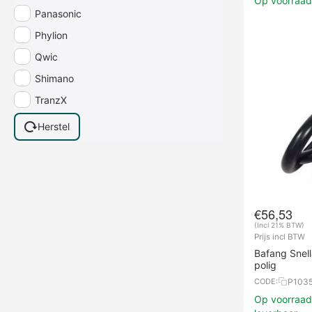
Op voorraad,
Panasonic
Phylion
Qwic
Shimano
TranzX
Herstel
€
56,53
(Incl 21% BTW)
Prijs incl BTW
Bafang Snel
polig
P103
CODE:
Op voorraad,