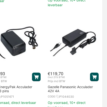
Op voorraad, 10+ direct
aar
leverbaar
,93
€
119,70
% BTW)
(Incl 21% BTW)
cl BTW
Prijs incl BTW
EnergyPak Acculader
Gazelle Panasonic Acculader
3 pins
42V 4A
P1051671
P1044030
CODE:
rraad, direct leverbaar
Op voorraad, 10+ direct