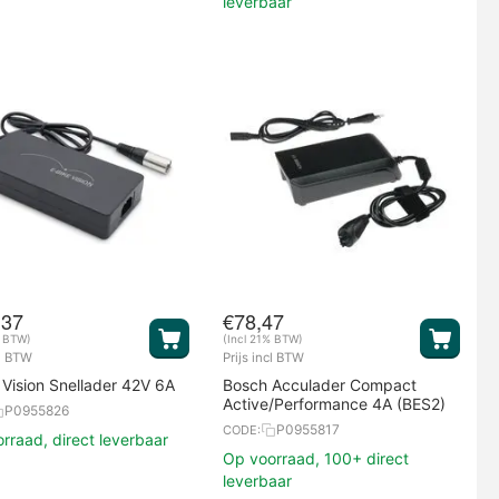
leverbaar
,37
€
78,47
% BTW)
(Incl 21% BTW)
cl BTW
Prijs incl BTW
 Vision Snellader 42V 6A
Bosch Acculader Compact
Active/Performance 4A (BES2)
P0955826
P0955817
CODE:
rraad, direct leverbaar
Op voorraad, 100+ direct
leverbaar