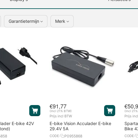
Garantietermijn
Merk
€
91,77
€
50,
(Incl 21% BTW)
(Incl 21
Prijs incl BTW
Prijs in
lader E-bike 42V
E-bike Vision Acculader E-bike
Sparta
Rond)
29.4V 5A
Bike 4
5858
P0955868
CODE:
CODE: