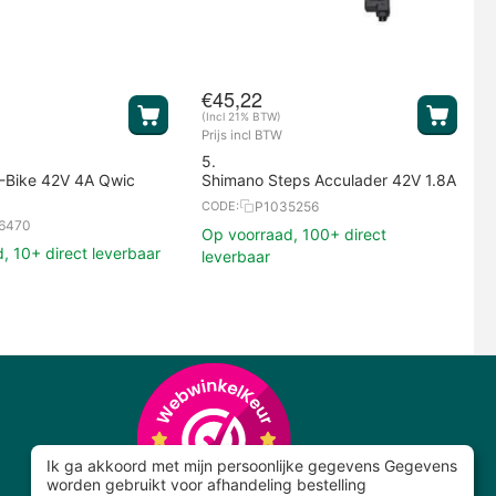
€
45,22
(Incl 21% BTW)
Prijs incl BTW
5.
E-Bike 42V 4A Qwic
Shimano Steps Acculader 42V 1.8A
P1035256
CODE:
6470
Op voorraad, 100+ direct
, 10+ direct leverbaar
leverbaar
Ik ga akkoord met mijn persoonlijke gegevens Gegevens
worden gebruikt voor afhandeling bestelling