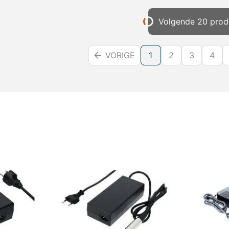
Volgende 20 prod
VORIGE
1
2
3
4