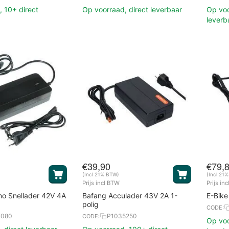
 10+ direct
Op voorraad, direct leverbaar
Op voo
leverb
€
39,90
€
79,
(Incl 21% BTW)
(Incl 21
Prijs incl BTW
Prijs in
mo Snellader 42V 4A
Bafang Acculader 43V 2A 1-
E-Bike
polig
CODE:
7080
P1035250
CODE:
Op voo