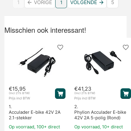
1
VORIGE
1
VOLGENDE
5
Misschien ook interessant!
€
15,95
€
41,23
(Incl 21% BTW)
(Incl 21% BTW)
Prijs incl BTW
Prijs incl BTW
1.
2.
Acculader E-bike 42V 2A
Phylion Acculader E-bike
2.1-stekker
42V 2A 5-polig (Rond)
Op voorraad, 100+ direct
Op voorraad, 10+ direct