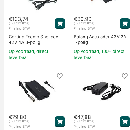
€
103,74
€
39,90
Overige onderdelen
(Incl 21% BTW)
(Incl 21% BTW)
Prijs incl BTW
Prijs incl BTW
Cortina Ecomo Snellader
Bafang Acculader 43V 2A
42V 4A 3-polig
1-polig
Op voorraad, direct
Op voorraad, 100+ direct
leverbaar
leverbaar
€
79,80
€
47,88
(Incl 21% BTW)
(Incl 21% BTW)
Prijs incl BTW
Prijs incl BTW