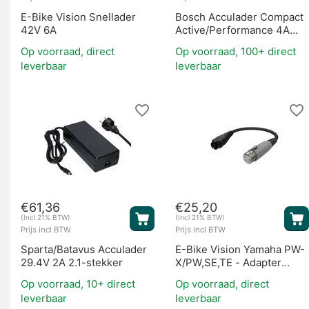
E-Bike Vision Snellader
Bosch Acculader Compact
42V 6A
Active/Performance 4A
(BES2)
Op voorraad, direct
Op voorraad, 100+ direct
leverbaar
leverbaar
€
61,36
€
25,20
(Incl 21% BTW)
(Incl 21% BTW)
Prijs incl BTW
Prijs incl BTW
Sparta/Batavus Acculader
E-Bike Vision Yamaha PW-
29.4V 2A 2.1-stekker
X/PW,SE,TE - Adapter
Kabel
Op voorraad, 10+ direct
Op voorraad, direct
leverbaar
leverbaar