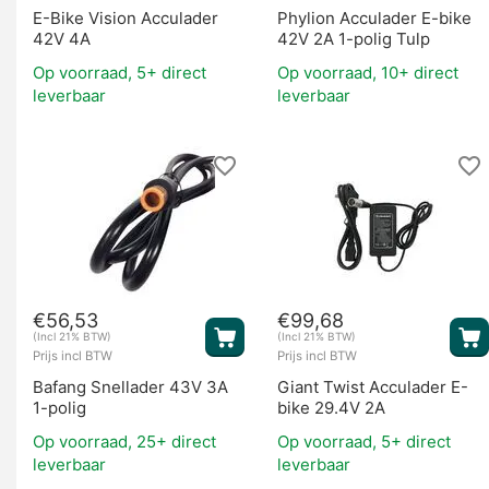
E-Bike Vision Acculader
Phylion Acculader E-bike
42V 4A
42V 2A 1-polig Tulp
Op voorraad, 5+ direct
Op voorraad, 10+ direct
leverbaar
leverbaar
€
56,53
€
99,68
(Incl 21% BTW)
(Incl 21% BTW)
Prijs incl BTW
Prijs incl BTW
Bafang Snellader 43V 3A
Giant Twist Acculader E-
1-polig
bike 29.4V 2A
Op voorraad, 25+ direct
Op voorraad, 5+ direct
leverbaar
leverbaar