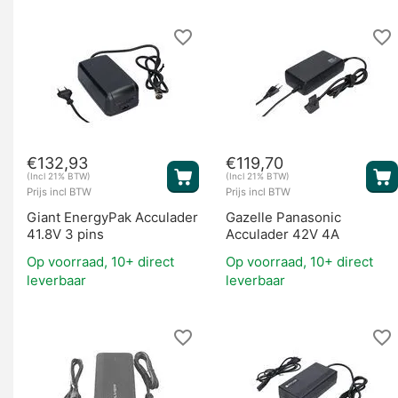
€
132,93
€
119,70
(Incl 21% BTW)
(Incl 21% BTW)
Prijs incl BTW
Prijs incl BTW
Giant EnergyPak Acculader
Gazelle Panasonic
41.8V 3 pins
Acculader 42V 4A
Op voorraad, 10+ direct
Op voorraad, 10+ direct
leverbaar
leverbaar