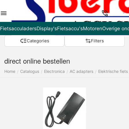
NL
Fietsacculaders
Display's
Fietsaccu's
Motoren
Overige on
Categories
Filters
direct online bestellen
Home
Catalogus
Electronica
AC adapters
Elektrische fiets
/
/
/
/