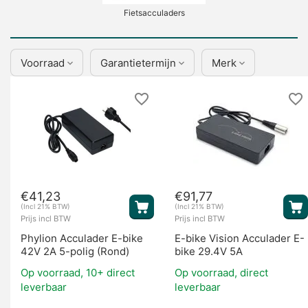
Fietsacculaders
Voorraad
Garantietermijn
Merk
Display's
€
41,23
€
91,77
(Incl 21% BTW)
(Incl 21% BTW)
Prijs incl BTW
Prijs incl BTW
Phylion Acculader E-bike
E-bike Vision Acculader E-
42V 2A 5-polig (Rond)
bike 29.4V 5A
Op voorraad, 10+ direct
Op voorraad, direct
leverbaar
leverbaar