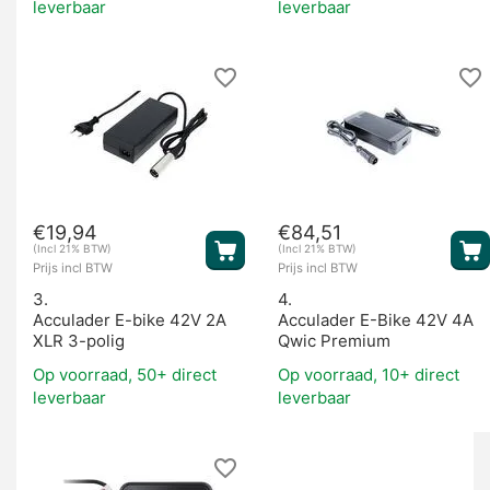
leverbaar
leverbaar
€
19,94
€
84,51
(Incl 21% BTW)
(Incl 21% BTW)
Prijs incl BTW
Prijs incl BTW
3.
4.
Acculader E-bike 42V 2A
Acculader E-Bike 42V 4A
XLR 3-polig
Qwic Premium
Op voorraad, 50+ direct
Op voorraad, 10+ direct
leverbaar
leverbaar