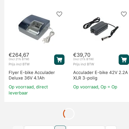
€
264,67
€
39,70
(Incl 21% BTW)
(Incl 21% BTW)
Prijs incl BTW
Prijs incl BTW
Flyer E-bike Acculader
Acculader E-bike 42V 2.2A
Deluxe 36V 4.1Ah
XLR 3-polig
Op voorraad, direct
Op voorraad, Op = Op
leverbaar