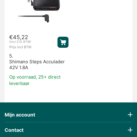
€
45,22
(Incl 21% BTW)
Prijs incl BTW
5.
Shimano Steps Acculader
42V 1.8A
Op voorraad, 25+ direct
leverbaar
Mijn account
Contact