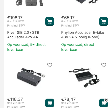
€
198,17
€
65,17
(Incl 21% BTW)
(Incl 21% BTW)
Prijs incl BTW
Prijs incl BTW
Flyer SIB 2.0 / STB
Phylion Acculader E-bike
Acculader 42V 4A
48V 2A 5-polig (Rond)
Op voorraad, 5+ direct
Op voorraad, direct
leverbaar
leverbaar
€
118,37
€
78,47
(Incl 21% BTW)
(Incl 21% BTW)
Prijs incl BTW
Prijs incl BTW