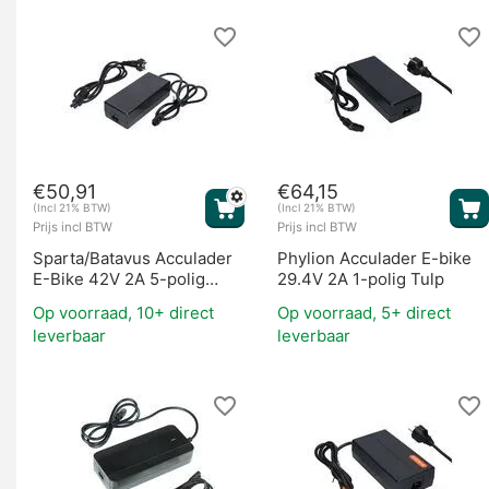
Fietsaccu's
€
50,91
€
64,15
(Incl 21% BTW)
(Incl 21% BTW)
Prijs incl BTW
Prijs incl BTW
Sparta/Batavus Acculader
Phylion Acculader E-bike
E-Bike 42V 2A 5-polig
29.4V 2A 1-polig Tulp
2012-2013
Motoren
Op voorraad, 10+ direct
Op voorraad, 5+ direct
leverbaar
leverbaar